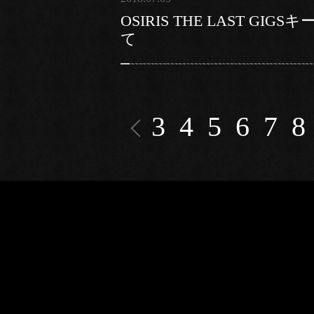
OSIRIS THE LAST 
て
3
4
5
6
7
8